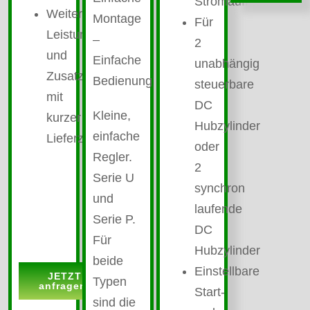
Stromaufnahme
Weitere
Montage
Für
Leistungen
–
2
und
Einfache
unabhängig
Zusatzmodule
Bedienung
steuerbare
mit
DC
Kleine,
kurzer
Hubzylinder
einfache
Lieferzeit
oder
Regler.
2
Serie U
synchron
und
laufende
Serie P.
DC
Für
Hubzylinder
beide
Einstellbare
JETZT
Typen
anfragen!
Start-
sind die