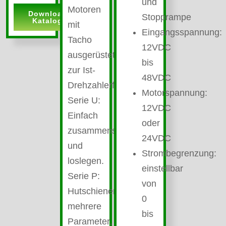
und
Motoren
Download
Stopprampe
Katalog
mit
Eingangsspannung:
Tacho
12VDC
ausgerüstet,
bis
zur Ist-
48VDC
Drehzahlerfassung.
Motorspannung:
Serie U:
12VDC
Einfach
oder
zusammenstecken
24VDC
und
Strombegrenzung:
loslegen.
einstellbar
Serie P:
von
Hutschienenmontage
0
mehrere
bis
Parameter,