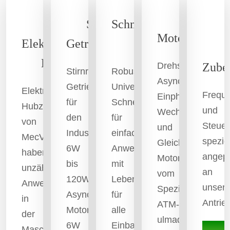
MecVel
Stirnrad-
Schneckengetriebe-
Motoren
Elektromechanische
Getriebemotoren
Motoren
Hubzylinder
Drehstrom-,
Zube
Stirnrad-
Robuste
Asynchron-,
Getriebemotoren
Universal-
Elektromechanische
Freque
Einphasen-,
für
Schneckengetriebe
Hubzylinder
und
Wechselstrom-
den
für
von
Steue
und
Industriebedarf.
einfache
MecVel
speziel
Gleichstrom-
6W
Anwendungen,
haben
angep
Motoren
bis
mit
unzählige
an
vom
120W
Lebensdauerschmierung,
Anwendungen
unser
Spezialisten
Asynchron-
für
in
Antrie
ATM-
Motoren.
alle
der
ulmadrive.
6W
Einbaulagen.
Maschinen-,