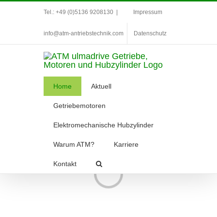
Zum
Tel.: +49 (0)5136 9208130
|
Impressum
Inhalt
info@atm-antriebstechnik.com
Datenschutz
springen
Home
Aktuell
Getriebemotoren
Elektromechanische Hubzylinder
Warum ATM?
Karriere
Loading...
Kontakt