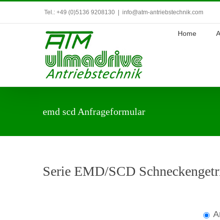
Zum
Tel.: +49 (0)5136 9208130
|
info@atm-antriebstechnik.com
Inhalt
Home
A
springen
emd scd Anfrageformular
Serie EMD/SCD Schneckengetri
A