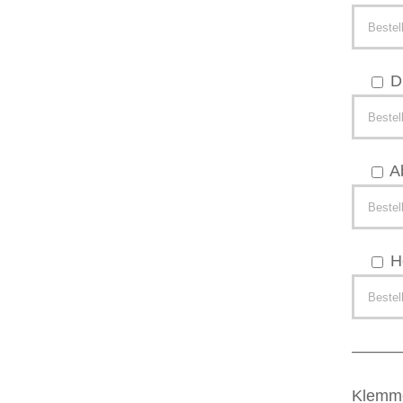
D
A
H
–––––
Klemm