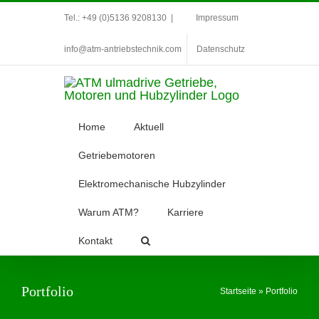
Zum
Tel.: +49 (0)5136 9208130
|
Impressum
Inhalt
info@atm-antriebstechnik.com
Datenschutz
springen
Home
Aktuell
Getriebemotoren
Elektromechanische Hubzylinder
Warum ATM?
Karriere
Elektromechanische
Kontakt
Hubzylinder AC / DC
– Anfrageformular
Portfolio
Startseite
»
Portfolio
Anfrageformulare